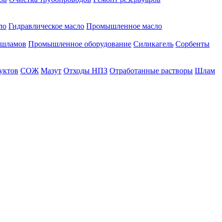
ло
Гидравлическое масло
Промышленное масло
 шламов
Промышленное оборудование
Силикагель
Сорбенты
уктов
СОЖ
Мазут
Отходы НПЗ
Отработанные растворы
Шлам