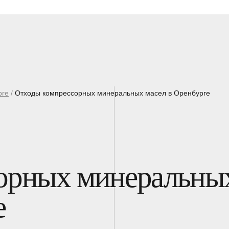
рге
/
Отходы компрессорных минеральных масел в Оренбурге
орных минеральны
е