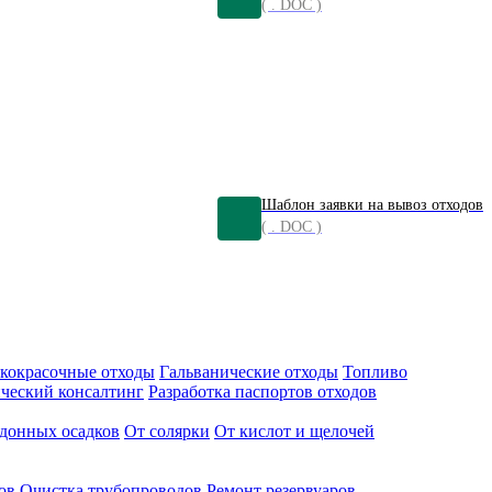
( . DOC )
Шаблон заявки на вывоз отходов
( . DOC )
кокрасочные отходы
Гальванические отходы
Топливо
ческий консалтинг
Разработка паспортов отходов
донных осадков
От солярки
От кислот и щелочей
ов
Очистка трубопроводов
Ремонт резервуаров