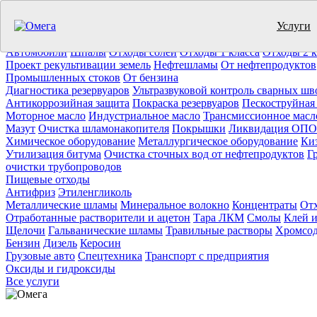
Услуги
Утилизация отходов (19)
Очистка ёмкостей (11)
Демонтаж резер
Отработанное масло
Промышленные отходы
Нефтепродукты
Т
Автомобили
Шпалы
Отходы солей
Отходы 1 класса
Отходы 2 к
Проект рекультивации земель
Нефтешламы
От нефтепродуктов
Промышленных стоков
От бензина
Диагностика резервуаров
Ультразвуковой контроль сварных шв
Антикоррозийная защита
Покраска резервуаров
Пескоструйная
Моторное масло
Индустриальное масло
Трансмиссионное масл
Мазут
Очистка шламонакопителя
Покрышки
Ликвидация ОПО
Химическое оборудование
Металлургическое оборудование
Ки
Утилизация битума
Очистка сточных вод от нефтепродуктов
Г
очистки трубопроводов
Пищевые отходы
Антифриз
Этиленгликоль
Металлические шламы
Минеральное волокно
Концентраты
Отх
Отработанные растворители и ацетон
Тара ЛКМ
Смолы
Клей и
Щелочи
Гальванические шламы
Травильные растворы
Хромсод
Бензин
Дизель
Керосин
Грузовые авто
Спецтехника
Транспорт с предприятия
Оксиды и гидроксиды
Все услуги