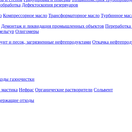
 обработка
Дефектоскопия резервуаров
о
Компрессорное масло
Трансформаторное масло
Турбинное мас
Демонтаж и ликвидация промышленных объектов
Переработка
зельгур
Олигомеры
рунт и песок, загрязненные нефтепродуктами
Откачка нефтепрод
оды газоочистки
 мастика
Нефрас
Органические растворители
Сольвент
ержащие отходы