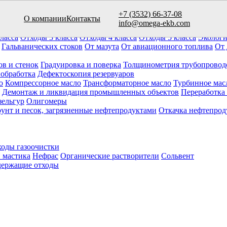
+7 (3532) 66-37-08
О компании
Контакты
вуаров (10)
info@omega-ekb.com
овары и продукция
Химические отходы
Минеральные отходы
Ла
ласса
Отходы 3 класса
Отходы 4 класса
Отходы 5 класса
Экологи
Гальванических стоков
От мазута
От авиационного топлива
От 
ов и стенок
Градуировка и поверка
Толщинометрия трубопровод
 обработка
Дефектоскопия резервуаров
о
Компрессорное масло
Трансформаторное масло
Турбинное мас
Демонтаж и ликвидация промышленных объектов
Переработка
зельгур
Олигомеры
рунт и песок, загрязненные нефтепродуктами
Откачка нефтепрод
оды газоочистки
 мастика
Нефрас
Органические растворители
Сольвент
ержащие отходы