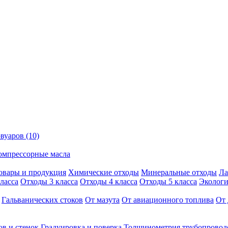
вуаров (10)
омпрессорные масла
овары и продукция
Химические отходы
Минеральные отходы
Ла
ласса
Отходы 3 класса
Отходы 4 класса
Отходы 5 класса
Экологи
Гальванических стоков
От мазута
От авиационного топлива
От 
ов и стенок
Градуировка и поверка
Толщинометрия трубопровод