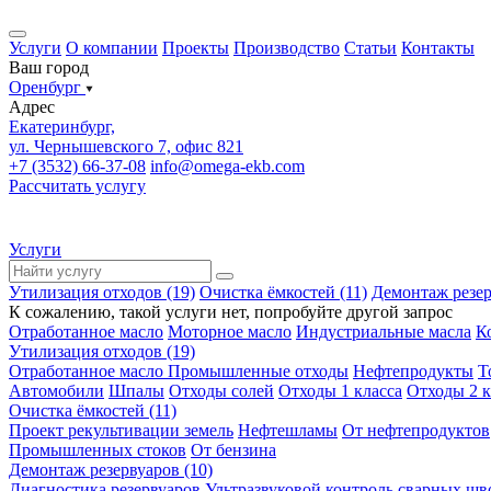
Услуги
О компании
Проекты
Производство
Статьи
Контакты
Ваш город
Оренбург
Адрес
Екатеринбург,
ул. Чернышевского 7, офис 821
+7 (3532) 66-37-08
info@omega-ekb.com
Рассчитать услугу
Услуги
Утилизация отходов (19)
Очистка ёмкостей (11)
Демонтаж резер
К сожалению, такой услуги нет, попробуйте другой запрос
Отработанное масло
Моторное масло
Индустриальные масла
К
Утилизация отходов (19)
Отработанное масло
Промышленные отходы
Нефтепродукты
Т
Автомобили
Шпалы
Отходы солей
Отходы 1 класса
Отходы 2 к
Очистка ёмкостей (11)
Проект рекультивации земель
Нефтешламы
От нефтепродуктов
Промышленных стоков
От бензина
Демонтаж резервуаров (10)
Диагностика резервуаров
Ультразвуковой контроль сварных шв