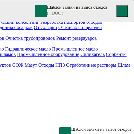
Шаблон заявки на вывоз отходов
( . DOC )
кокрасочные отходы
Гальванические отходы
Топливо
ческий консалтинг
Разработка паспортов отходов
донных осадков
От солярки
От кислот и щелочей
ов
Очистка трубопроводов
Ремонт резервуаров
ло
Гидравлическое масло
Промышленное масло
 шламов
Промышленное оборудование
Силикагель
Сорбенты
уктов
СОЖ
Мазут
Отходы НПЗ
Отработанные растворы
Шлам
Шаблон заявки на вывоз отходов