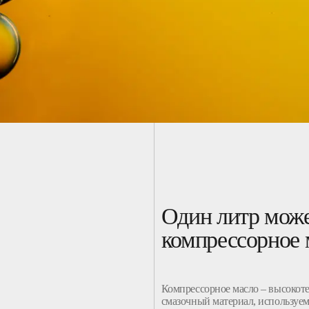
Один литр може
компрессорное 
Компрессорное
масло
– высокот
смазочный материал
,
используе