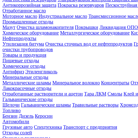
Антикоррозийная защита
Покраска резервуаров
Пескоструйная
Отработанное масло
Моторное масло
Индустриальное масло
Трансмиссионное масл
Промышленные отходы
Мазут
Очистка шламонакопителя
Покрышки
Ликвидация ОПО
Химическое оборудование
Металлургическое оборудование
Ки
Нефтепродукты
Утилизация битума
Очистка сточных вод от нефтепродуктов
Г
очистки трубопроводов
Товары и продукция
Пищевые отходы
Химические отходы
Антифриз
Этиленгликоль
Минеральные отходы
Металлические шламы
Минеральное волокно
Концентраты
Отх
Лакокрасочные отходы
Отработанные растворители и ацетон
Тара ЛКМ
Смолы
Клей и
Гальванические отходы
Щелочи
Гальванические шламы
Травильные растворы
Хромсод
Топливо
Бензин
Дизель
Керосин
Автомобили
Грузовые авто
Спецтехника
Транспорт с предприятия
Отходы солей