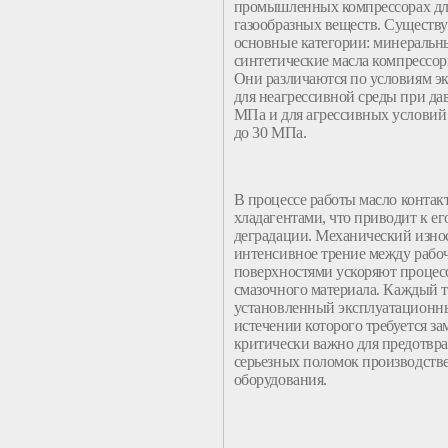
промышленных
компрессорах дл
газообразных веществ. Существу
основные категории:
минеральн
синтетические
масла компрессо
Они различаются по условиям э
для неагрессивной среды при да
МПа и для агрессивных условий
до 30 МПа.
В процессе
работы
масло
контакт
хладагентами, что приводит к е
деградации. Механический износ
интенсивное трение между рабо
поверхностями ускоряют процес
смазочного материала
. Каждый 
установленный эксплуатационны
истечении которого требуется за
критически важно для предотвр
серьезных поломок производств
оборудования
.