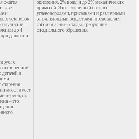
я сжатия
окисления, 2% воды и до 2% механических
ет две
примесей. Этот токсичный состав с
ые
и
углеводородами, присадками и различными
рных
установок.
загрязняющими веществами представляет
ксплуатации –
собой опасные
отходы
, требующие
влении до 4
специального
обращения
.
 при давлении
ирует с
го постепенной
 деталей и
чими
с старения
тип
масел
имеет
й период, по
мена – это
ащения
енного