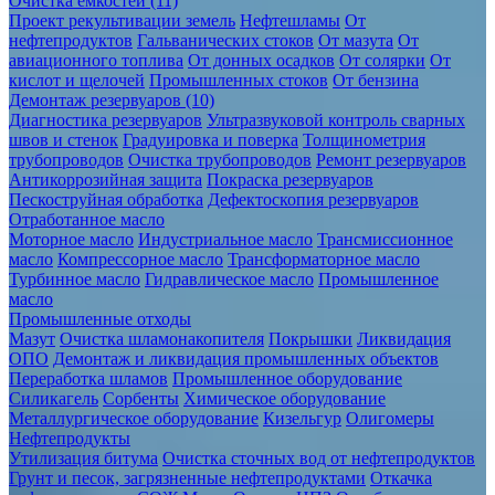
Очистка ёмкостей (11)
Проект рекультивации земель
Нефтешламы
От
нефтепродуктов
Гальванических стоков
От мазута
От
авиационного топлива
От донных осадков
От солярки
От
кислот и щелочей
Промышленных стоков
От бензина
Демонтаж резервуаров (10)
Диагностика резервуаров
Ультразвуковой контроль сварных
швов и стенок
Градуировка и поверка
Толщинометрия
трубопроводов
Очистка трубопроводов
Ремонт резервуаров
Антикоррозийная защита
Покраска резервуаров
Пескоструйная обработка
Дефектоскопия резервуаров
Отработанное масло
Моторное масло
Индустриальное масло
Трансмиссионное
масло
Компрессорное масло
Трансформаторное масло
Турбинное масло
Гидравлическое масло
Промышленное
масло
Промышленные отходы
Мазут
Очистка шламонакопителя
Покрышки
Ликвидация
ОПО
Демонтаж и ликвидация промышленных объектов
Переработка шламов
Промышленное оборудование
Силикагель
Сорбенты
Химическое оборудование
Металлургическое оборудование
Кизельгур
Олигомеры
Нефтепродукты
Утилизация битума
Очистка сточных вод от нефтепродуктов
Грунт и песок, загрязненные нефтепродуктами
Откачка