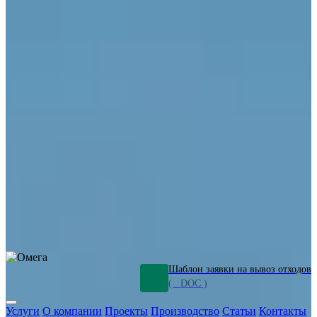
ОПО
Демонтаж и ликвидация промышленных объектов
Переработка шламов
Промышленное оборудование
Силикагель
Сорбенты
Химическое оборудование
Металлургическое оборудование
Кизельгур
Олигомеры
Утилизация битума
Очистка сточных вод от нефтепродуктов
Грунт и песок, загрязненные нефтепродуктами
Откачка
нефтепродуктов
СОЖ
Мазут
Отходы НПЗ
Отработанные
растворы
Шлам очистки трубопроводов
Пищевые отходы
Антифриз
Этиленгликоль
Металлические шламы
Минеральное волокно
Концентраты
Отходы газоочистки
Отработанные растворители и ацетон
Тара ЛКМ
Смолы
Клей
и мастика
Нефрас
Органические растворители
Сольвент
Щелочи
Гальванические шламы
Травильные растворы
Хромсодержащие отходы
Бензин
Дизель
Керосин
Грузовые авто
Спецтехника
Транспорт с предприятия
Оксиды и гидроксиды
Все услуги
Шаблон заявки на вывоз отходов
( . DOC )
Услуги
О компании
Проекты
Производство
Статьи
Контакты