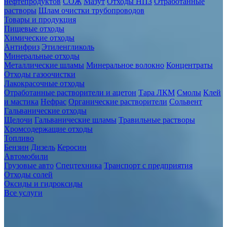
нефтепродуктов
СОЖ
Мазут
Отходы НПЗ
Отработанные
растворы
Шлам очистки трубопроводов
Товары и продукция
Пищевые отходы
Химические отходы
Антифриз
Этиленгликоль
Минеральные отходы
Металлические шламы
Минеральное волокно
Концентраты
Отходы газоочистки
Лакокрасочные отходы
Отработанные растворители и ацетон
Тара ЛКМ
Смолы
Клей
и мастика
Нефрас
Органические растворители
Сольвент
Гальванические отходы
Щелочи
Гальванические шламы
Травильные растворы
Хромсодержащие отходы
Топливо
Бензин
Дизель
Керосин
Автомобили
Грузовые авто
Спецтехника
Транспорт с предприятия
Отходы солей
Оксиды и гидроксиды
Все услуги