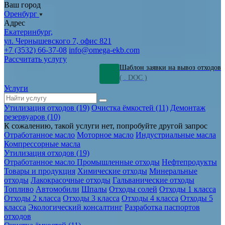
Ваш город
Оренбург
Адрес
Екатеринбург,
ул. Чернышевского 7, офис 821
+7 (3532) 66-37-08
info@omega-ekb.com
Рассчитать услугу
Шаблон заявки на вывоз отходов
( . DOC )
Услуги
Утилизация отходов (19)
Очистка ёмкостей (11)
Демонтаж
резервуаров (10)
К сожалению, такой услуги нет, попробуйте другой запрос
Отработанное масло
Моторное масло
Индустриальные масла
Компрессорные масла
Утилизация отходов (19)
Отработанное масло
Промышленные отходы
Нефтепродукты
Товары и продукция
Химические отходы
Минеральные
отходы
Лакокрасочные отходы
Гальванические отходы
Топливо
Автомобили
Шпалы
Отходы солей
Отходы 1 класса
Отходы 2 класса
Отходы 3 класса
Отходы 4 класса
Отходы 5
класса
Экологический консалтинг
Разработка паспортов
отходов